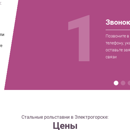
:
1
Звоно
ли
Позвоните в
телефону, ук
те
оставьте за
связи
Стальные рольставни в Электрогорске:
Цены