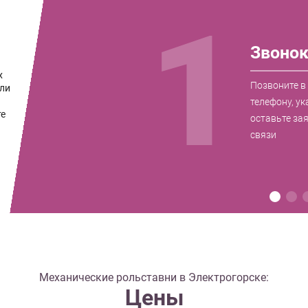
1
Звоно
х
Позвоните в
ли
телефону, ук
те
оставьте за
связи
Механические рольставни в Электрогорске:
Цены