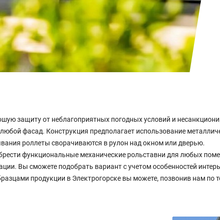
шую защиту от неблагоприятных погодных условий и несанкциони
 любой фасад. Конструкция предполагает использование металлич
вания роллеты сворачиваются в рулон над окном или дверью.
рести функциональные механические рольставни для любых помещ
ации. Вы сможете подобрать вариант с учетом особенностей интер
разцами продукции в Электрогорске вы можете, позвонив нам по т